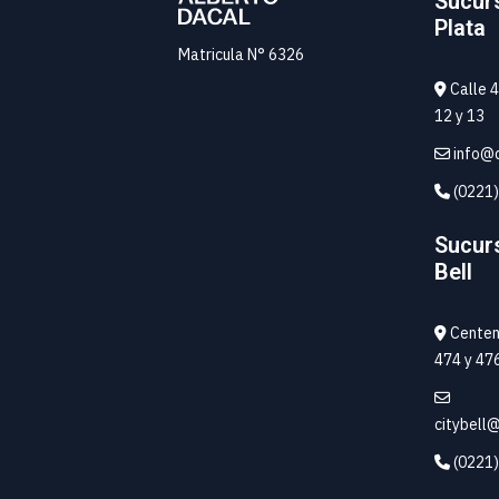
Sucur
Plata
Matricula N° 6326
Calle 4
12 y 13
info@d
(0221)
Sucurs
Bell
Centena
474 y 47
citybell
(0221)