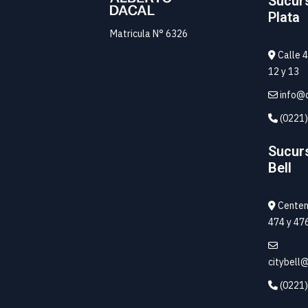
Sucur
Plata
Matricula N° 6326
Calle 4
12 y 13
info@d
(0221)
Sucurs
Bell
Centena
474 y 47
citybell
(0221)