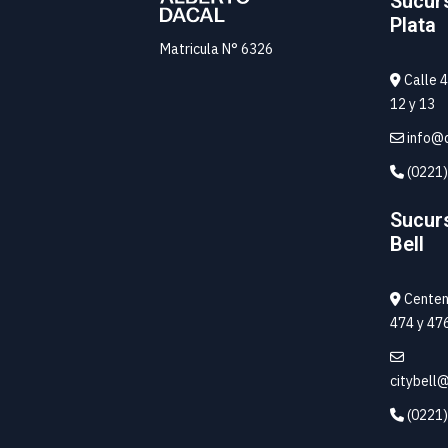
Sucur
Plata
Matricula N° 6326
Calle 4
12 y 13
info@d
(0221)
Sucurs
Bell
Centena
474 y 47
citybell
(0221)