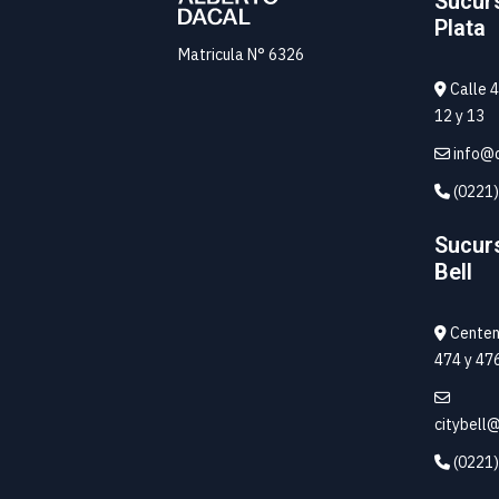
Sucur
Plata
Matricula N° 6326
Calle 4
12 y 13
info@d
(0221)
Sucurs
Bell
Centena
474 y 47
citybell
(0221)